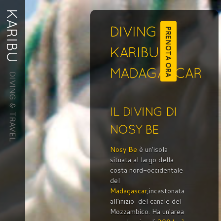
PRENOTA ORA
Nosy Be
è un'isola
situata al largo della
costa nord-occidentale
del
Madagascar
,incastonata
all’inizio del canale del
Mozzambico. Ha un'area