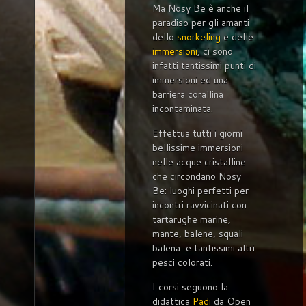
Ma Nosy Be è anche il
paradiso per gli amanti
dello
snorkeling
e delle
immersioni
, ci sono
infatti tantissimi punti di
immersioni ed una
barriera corallina
incontaminata.
Effettua tutti i giorni
bellissime immersioni
nelle acque cristalline
che circondano Nosy
Be: luoghi perfetti per
incontri ravvicinati con
tartarughe marine,
mante, balene, squali
balena e tantissimi altri
pesci colorati.
I corsi seguono la
didattica
Padi
da Open