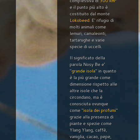
complessiva di
300 km²
e il punto più alto è
costituito dal monte
Lokobeed
. E' rifugio di
molti animali come
lemuri, camaleonti,
tartarughe e varie
specie di uccelli.
Il significato della
parola Nosy Be e’
"
grande isola
" in quanto
è la più grande come
dimensione rispetto alle
altre isole che la
circondano, ma è
conosciuta ovunque
come "
isola dei profumi
"
grazie alla presenza di
piante e spezie come
Ylang Ylang, caffè,
vaniglia, cacao, pepe,